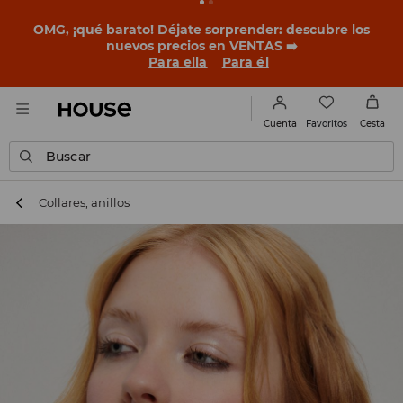
BACK TO SCHOOL
📒
Las mejores historias empiezan
antes del primer timbre. Empieza el curso con un look
nuevo!
Para ella
Para él
Favoritos
Cuenta
Cesta
Buscar
Collares, anillos