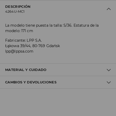
DESCRIPCIÓN
4264U-MC1
La modelo tiene puesta la talla: S/36. Estatura de la
modelo: 171 cm
Fabricante
:
LPP S.A.
Łąkowa 39/44, 80-769 Gdańsk
lpp@lppsa.com
MATERIAL Y CUIDADO
CAMBIOS Y DEVOLUCIONES
Material I
:
100% VISCOSE
MACHINE WASH AT MAX.TEMP. 30° C - MILD PROCESS
Política de envío
DO NOT BLEACH
Envío gratuito desde 40 EUR | Devoluciones gratuitas
DO NOT TUMBLE DRY
No podemos enviar pedidos a las Islas Canarias, Ceuta o