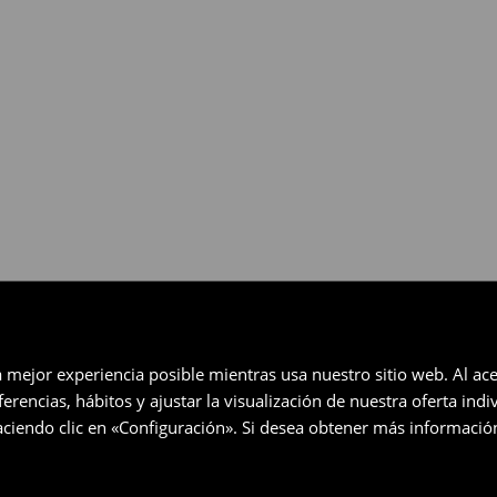
gratuita en un plazo de 30 días
eccionados (no se aplica a los
a mejor experiencia posible mientras usa nuestro sitio web. Al ace
rencias, hábitos y ajustar la visualización de nuestra oferta ind
ciendo clic en «Configuración». Si desea obtener más informació