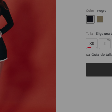
Color
-
negro
Talla
-
Elige una t
XS
S
Guía de tall