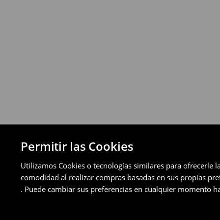
Puedes devolver los productos de manera 
a través de los métodos de devolución sel
pagos aplazados).
⟶
Política de devoluciones detallada
Permitir las Cookies
Utilizamos Cookies o tecnologías similares para ofrecerle l
comodidad al realizar compras basadas en sus propias prefe
. Puede cambiar sus preferencias en cualquier momento ha