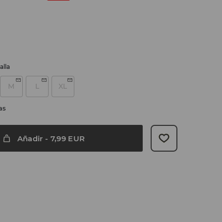
alla
M
L
XL
as
Añadir
-
7,99
EUR