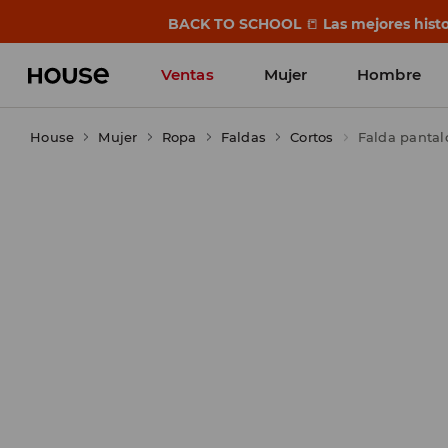
BACK TO SCHOOL
📒
Las mejores histo
Ventas
Mujer
Hombre
House
Mujer
Ropa
Faldas
Cortos
Falda pantal