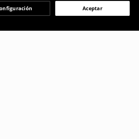
onfiguración
Aceptar
 eligieron
alón
Falda pantalón
7
,
99
EUR
,99
EUR
27,99
EUR