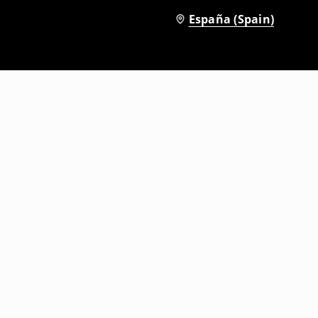
España (Spain)
Falda pantalón
3
,
99
EUR
22,99
EUR