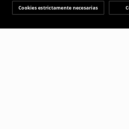
Cookies estrictamente necesarias
C
Otros clientes también
Falda pantalón
Falda pant
7
,
99
EUR
9
,
99
EUR
22,99
EUR
19