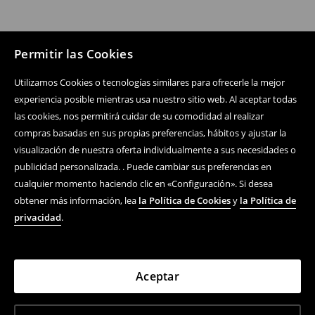
Permitir las Cookies
Utilizamos Cookies o tecnologías similares para ofrecerle la mejor
experiencia posible mientras usa nuestro sitio web. Al aceptar todas
Siguenos
las cookies, nos permitirá cuidar de su comodidad al realizar
compras basadas en sus propias preferencias, hábitos y ajustar la
visualización de nuestra oferta individualmente a sus necesidades o
Centro de ayuda
publicidad personalizada. . Puede cambiar sus preferencias en
cualquier momento haciendo clic en «Configuración». Si desea
Compra En Línea
obtener más información, lea
la Política de Cookies
y
la Política de
privacidad
.
Términos y condiciones
Política De Privacidad
Aceptar
Empresa