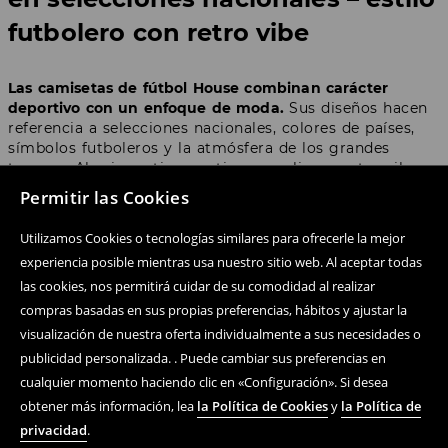
futbolero con retro vibe
Las camisetas de fútbol House combinan carácter
deportivo con un enfoque de moda.
Sus diseños hacen
referencia a selecciones nacionales, colores de países,
símbolos futboleros y la atmósfera de los grandes
torneos. Al mismo tiempo, tienen un ligero retro vibe
que recuerda a las camisetas clásicas de antiguos
Permitir las Cookies
Mundiales, al oldschool football y a la estética de
estadio de los años 90 y principios de los 2000.
Utilizamos Cookies o tecnologías similares para ofrecerle la mejor
experiencia posible mientras usa nuestro sitio web. Al aceptar todas
Las camisetas de fútbol House se pueden describir
las cookies, nos permitirá cuidar de su comodidad al realizar
como
camisetas de fútbol modernas con retro vibe
–
compras basadas en sus propias preferencias, hábitos y ajustar la
inspiradas en la historia del fútbol, pero diseñadas para
encajar con las tendencias actuales de streetwear. Por
visualización de nuestra oferta individualmente a sus necesidades o
eso quedan bien con vaqueros, pantalones anchos,
publicidad personalizada. . Puede cambiar sus preferencias en
sneakers, shorts cargo, sudadera o chaqueta deportiva.
cualquier momento haciendo clic en «Configuración». Si desea
obtener más información, lea
la Política de Cookies
y
la Política de
Entre los modelos encontrarás diseños con cuello polo,
privacidad
.
camisetas clásicas con cuello redondo y opciones con