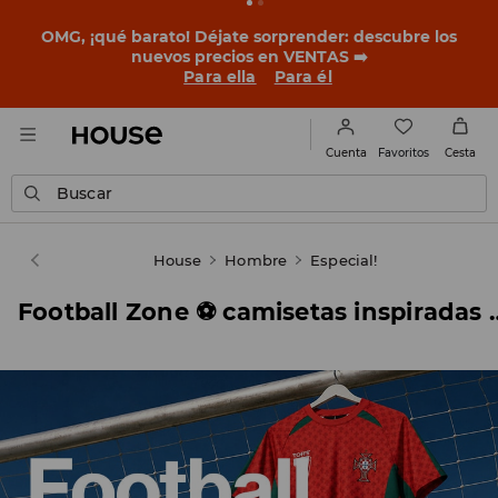
BACK TO SCHOOL
📒
Las mejores historias empiezan
antes del primer timbre. Empieza el curso con un look
nuevo!
Para ella
Para él
Favoritos
Cuenta
Cesta
Buscar
House
Hombre
Especial!
Football Zone ⚽ camisetas ins