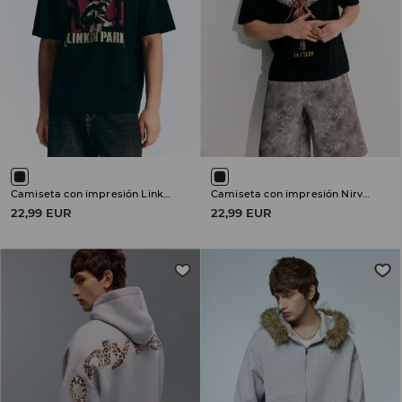
Camiseta con impresión Linkin Park
Camiseta con impresión Nirvana
22,99 EUR
22,99 EUR