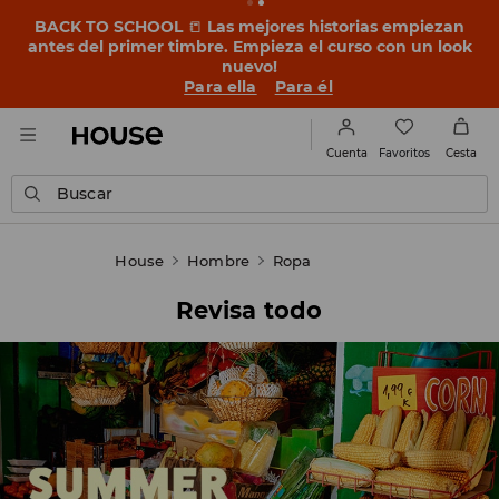
BACK TO SCHOOL
📒
Las mejores historias empiezan
antes del primer timbre. Empieza el curso con un look
nuevo!
Para ella
Para él
Favoritos
Cuenta
Cesta
Buscar
House
Hombre
Ropa
Revisa todo