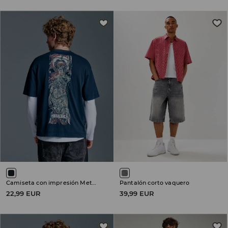
Camiseta con impresión Metallica
Pantalón corto vaquero
22,99 EUR
39,99 EUR