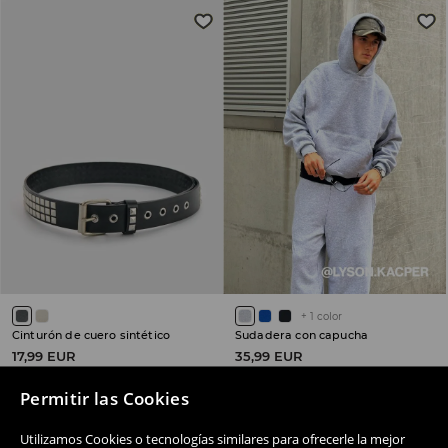
+
1
color
Cinturón de cuero sintético
Sudadera con capucha
17,99 EUR
35,99 EUR
Permitir las Cookies
Utilizamos Cookies o tecnologías similares para ofrecerle la mejor