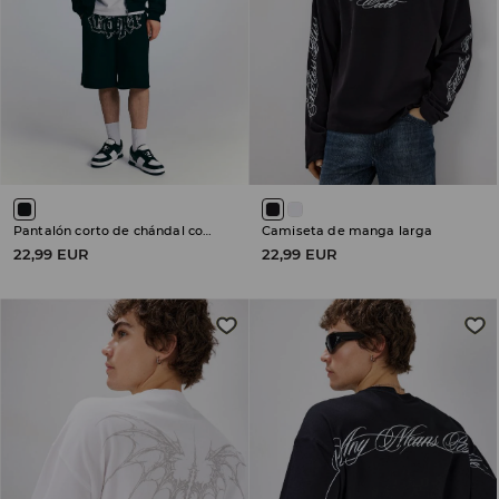
Pantalón corto de chándal con impresión
Camiseta de manga larga
22,99 EUR
22,99 EUR