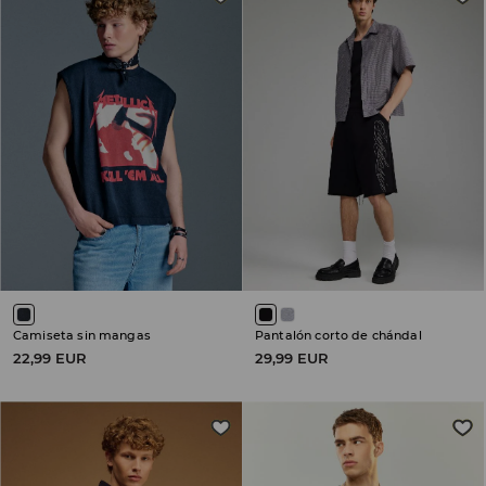
Camiseta sin mangas
Pantalón corto de chándal
22,99 EUR
29,99 EUR