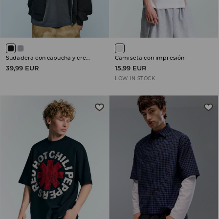
Sudadera con capucha y cremallera
Camiseta con impresión
39,99 EUR
15,99 EUR
LOW IN STOCK