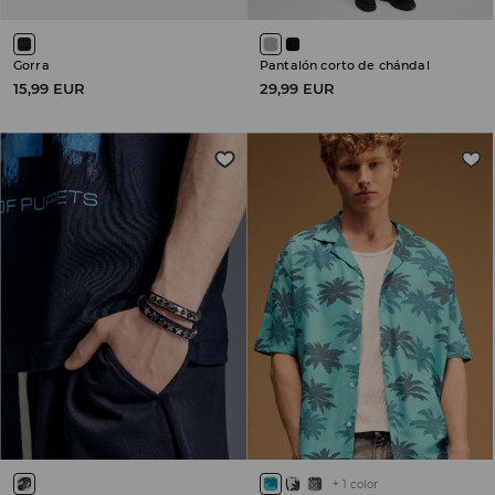
Gorra
Pantalón corto de chándal
15,99 EUR
29,99 EUR
+
1
color