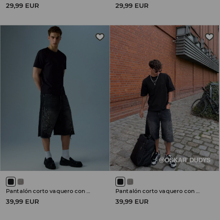
29,99 EUR
29,99 EUR
Pantalón corto vaquero con perneras sin rematar
Pantalón corto vaquero con perneras sin rematar
39,99 EUR
39,99 EUR