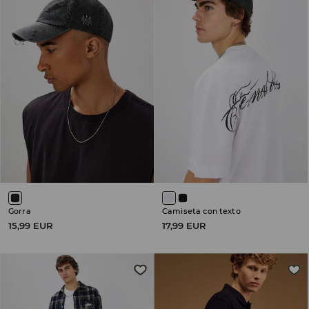
Gorra
Camiseta con texto
15,99 EUR
17,99 EUR