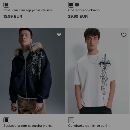
Cinturón con agujeros de metal
Chaleco acolchado
15,99 EUR
29,99 EUR
Sudadera con capucha y cremallera
Camiseta con impresión