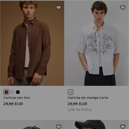
Camisa con lino
Camisa de manga corta
29,99 EUR
29,99 EUR
LOW IN STOCK