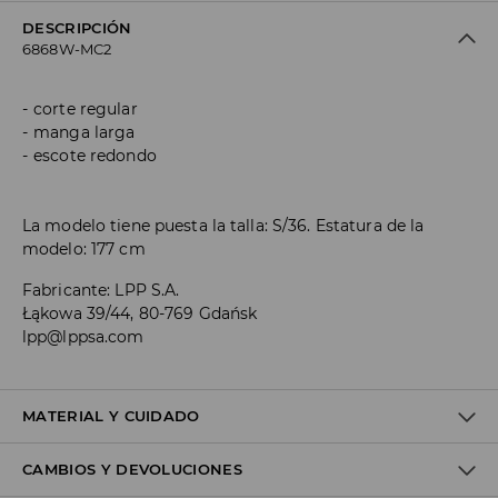
DESCRIPCIÓN
6868W-MC2
corte regular
manga larga
escote redondo
La modelo tiene puesta la talla: S/36. Estatura de la
modelo: 177 cm
Fabricante
:
LPP S.A.
Łąkowa 39/44, 80-769 Gdańsk
lpp@lppsa.com
MATERIAL Y CUIDADO
CAMBIOS Y DEVOLUCIONES
Material I
:
61% ACRYLIC, 27% POLYESTER, 11% POLYAMIDE, 1%
ELASTANE