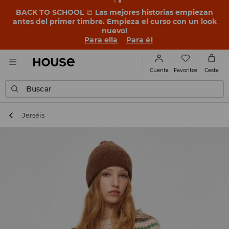
BACK TO SCHOOL
📒
Las mejores historias empiezan
antes del primer timbre. Empieza el curso con un look
nuevo!
Para ella
Para él
Favoritos
Cuenta
Cesta
Buscar
Jerséis