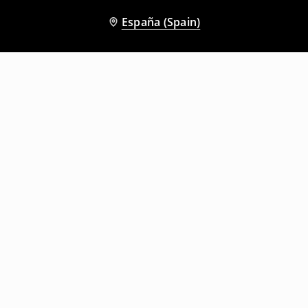
España (Spain)
Otros clientes también eligieron
Abrigo acolchado
Abrigo acolchado