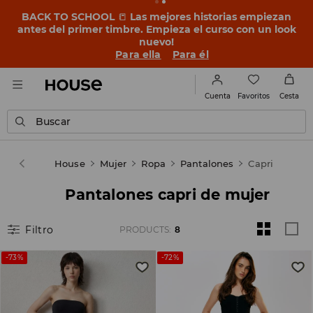
BACK TO SCHOOL
📒
Las mejores historias empiezan
antes del primer timbre. Empieza el curso con un look
nuevo!
Para ella
Para él
Favoritos
Cuenta
Cesta
Buscar
House
Mujer
Ropa
Pantalones
Capri
Pantalones capri de mujer
Filtro
PRODUCTS
:
8
-73%
-72%