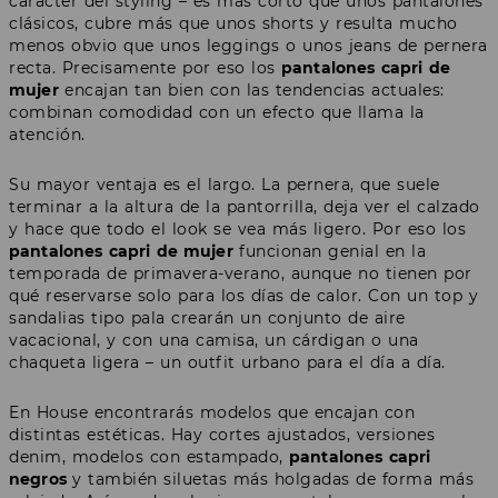
carácter del styling – es más corto que unos pantalones
clásicos, cubre más que unos shorts y resulta mucho
menos obvio que unos leggings o unos jeans de pernera
recta. Precisamente por eso los
pantalones capri de
mujer
encajan tan bien con las tendencias actuales:
combinan comodidad con un efecto que llama la
atención.
Su mayor ventaja es el largo. La pernera, que suele
terminar a la altura de la pantorrilla, deja ver el calzado
y hace que todo el look se vea más ligero. Por eso los
pantalones capri de mujer
funcionan genial en la
temporada de primavera-verano, aunque no tienen por
qué reservarse solo para los días de calor. Con un top y
sandalias tipo pala crearán un conjunto de aire
vacacional, y con una camisa, un cárdigan o una
chaqueta ligera – un outfit urbano para el día a día.
En House encontrarás modelos que encajan con
distintas estéticas. Hay cortes ajustados, versiones
denim, modelos con estampado,
pantalones capri
negros
y también siluetas más holgadas de forma más