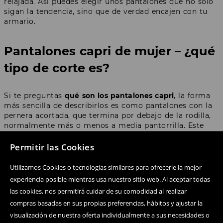
relajada. Así puedes elegir unos pantalones que no solo
sigan la tendencia, sino que de verdad encajen con tu
armario.
Pantalones capri de mujer – ¿qué
tipo de corte es?
Si te preguntas
qué son los pantalones capri
, la forma
más sencilla de describirlos es como pantalones con la
pernera acortada, que termina por debajo de la rodilla,
normalmente más o menos a media pantorrilla. Este
corte no es casual – destaca el styling, resalta los
zapatos y da a la silueta un carácter más fashion.
Permitir las Cookies
Utilizamos Cookies o tecnologías similares para ofrecerle la mejor
Los pantalones tipo capri
tienen ADN veraniego, pero
sus versiones actuales no se limitan a los modelos
experiencia posible mientras usa nuestro sitio web. Al aceptar todas
clásicos y rectos. Hoy pueden ser ajustados, denim,
las cookies, nos permitirá cuidar de su comodidad al realizar
deportivos, estampados o más elegantes. Justo esa
compras basadas en sus propias preferencias, hábitos y ajustar la
variedad hace que el corte vuelva en una versión
visualización de nuestra oferta individualmente a sus necesidades o
renovada y aparezca en stylings inspirados en el Y2K, el