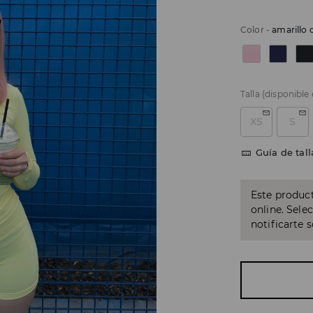
Color
-
amarillo 
Talla
(disponible
XS
S
Guía de tall
Este product
online. Sele
notificarte 