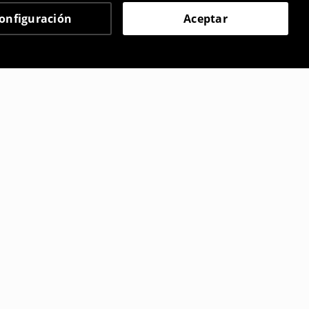
onfiguración
Aceptar
 eligieron
orto
Pantalón corto
9
,
99
EUR
,99
EUR
17,99
EUR