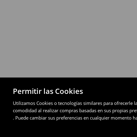
Puedes devolver los productos de manera 
a través de los métodos de devolución sel
pagos aplazados).
⟶
Política de devoluciones detallada
Permitir las Cookies
Utilizamos Cookies o tecnologías similares para ofrecerle l
comodidad al realizar compras basadas en sus propias prefe
. Puede cambiar sus preferencias en cualquier momento ha