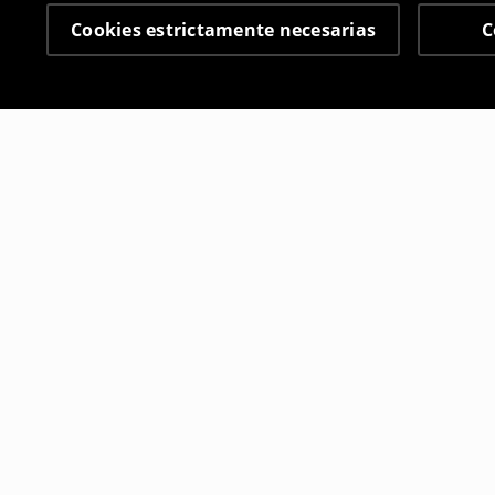
Cookies estrictamente necesarias
C
Otros clientes también
Mallas de ciclismo
Pantalón c
2
,
99
EUR
7
,
99
EUR
15,99
EUR
17