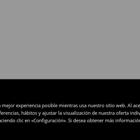
gratuita en un plazo de 30 días
eccionados (no se aplica a los
a mejor experiencia posible mientras usa nuestro sitio web. Al ace
rencias, hábitos y ajustar la visualización de nuestra oferta ind
ciendo clic en «Configuración». Si desea obtener más informació