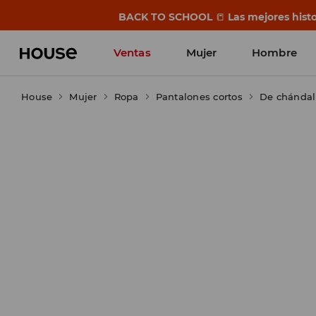
BACK TO SCHOOL
📒
Las mejores histo
Ventas
Mujer
Hombre
House
Mujer
Ropa
Pantalones cortos
De chándal