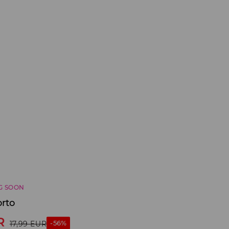
G SOON
orto
R
-56%
17,99
EUR