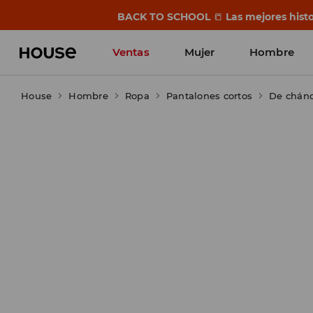
BACK TO SCHOOL
📒
Las mejores histo
Ventas
Mujer
Hombre
House
Hombre
Ropa
Pantalones cortos
De chán