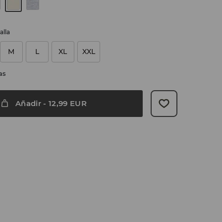
alla
M
L
XL
XXL
as
Añadir
-
12,99
EUR