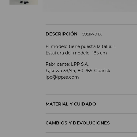
DESCRIPCIÓN
595IP-01X
El modelo tiene puesta la talla: L
Estatura del modelo: 185 cm
Fabricante
:
LPP S.A.
Łąkowa 39/44, 80-769 Gdańsk
lpp@lppsa.com
MATERIAL Y CUIDADO
1º TELA
:
60% ALGODÓN, 40% POLIÉSTER
CAMBIOS Y DEVOLUCIONES
Política de envío