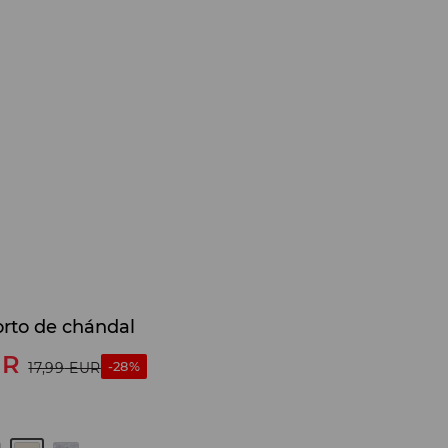
orto de chándal
UR
-28%
17,99
EUR