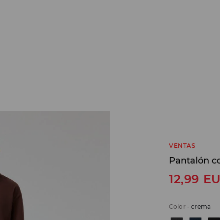
VENTAS
Pantalón c
12,99
E
Color
-
crema