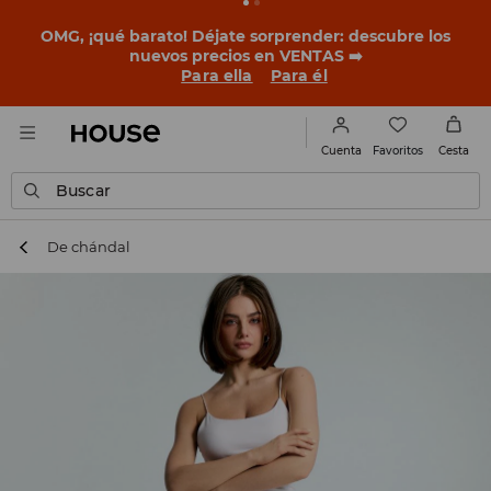
BACK TO SCHOOL
📒
Las mejores historias empiezan
antes del primer timbre. Empieza el curso con un look
nuevo!
Para ella
Para él
Favoritos
Cuenta
Cesta
Buscar
De chándal