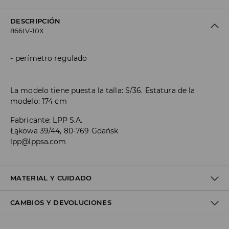
DESCRIPCIÓN
866IV-10X
perímetro regulado
La modelo tiene puesta la talla: S/36. Estatura de la
modelo: 174 cm
Fabricante
:
LPP S.A.
Łąkowa 39/44, 80-769 Gdańsk
lpp@lppsa.com
MATERIAL Y CUIDADO
CAMBIOS Y DEVOLUCIONES
1º TELA
:
54% MODAL, 40% POLIÉSTER, 6% ELASTANO
REMODELAR Y SECAR LA LÍNEA