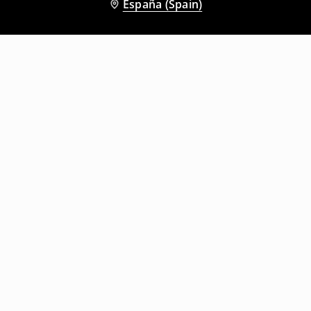
España (Spain)
Otros clientes también eligieron
Pantalón corto de chándal regular fit
Pantalón corto de chándal
9
,
99
EUR
19,99
EUR
35
,
99
EUR