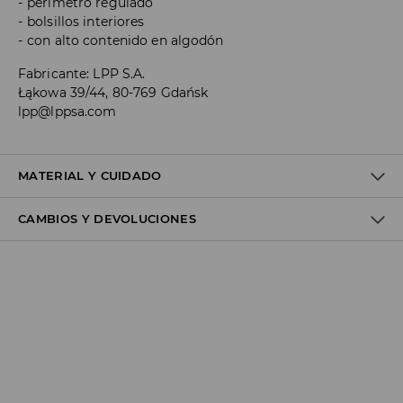
perímetro regulado
bolsillos interiores
con alto contenido en algodón
Fabricante
:
LPP S.A.
Łąkowa 39/44, 80-769 Gdańsk
lpp@lppsa.com
MATERIAL Y CUIDADO
CAMBIOS Y DEVOLUCIONES
1º TELA
:
80% ALGODÓN, 20% POLIÉSTER
REMODELAR Y SECAR LA LÍNEA
Política de envío
Envío gratuito desde 40 EUR | Devoluciones gratuitas
No podemos enviar pedidos a las Islas Canarias, Ceuta o
Melilla.
GLS ParcelShop (4-7 días laborables):