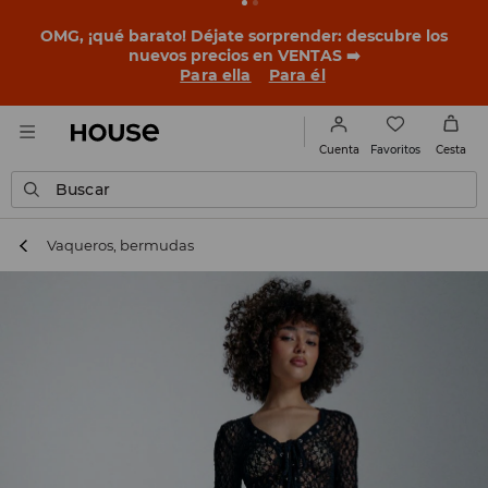
BACK TO SCHOOL
📒
Las mejores historias empiezan
antes del primer timbre. Empieza el curso con un look
nuevo!
Para ella
Para él
Favoritos
Cuenta
Cesta
Buscar
Vaqueros, bermudas