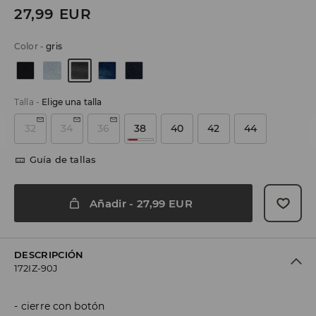
27,99
EUR
Color
-
gris
Talla
-
Elige una talla
32
34
36
38
40
42
44
Guía de tallas
Añadir
-
27,99
EUR
DESCRIPCIÓN
172IZ-90J
cierre con botón