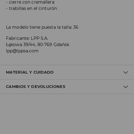
cierre con cremallera
trabillas en el cinturón
La modelo tiene puesta la talla: 36
Fabricante
:
LPP S.A.
Łąkowa 39/44, 80-769 Gdańsk
lpp@lppsa.com
MATERIAL Y CUIDADO
CAMBIOS Y DEVOLUCIONES
1º TELA
:
68% ALGODÓN, 28% POLIÉSTER, 3% VISCOSA, 1%
ELASTANO
Política de envío
Envío gratuito desde 40 EUR | Devoluciones gratuitas
No podemos enviar pedidos a las Islas Canarias, Ceuta o
Melilla.