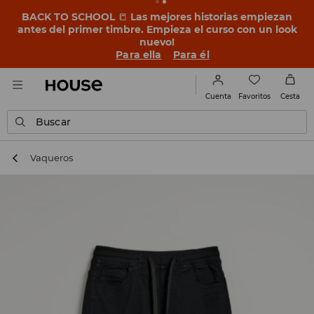
BACK TO SCHOOL
📒
Las mejores historias empiezan
antes del primer timbre. Empieza el curso con un look
nuevo!
Para ella
Para él
Favoritos
Cuenta
Cesta
Buscar
Vaqueros