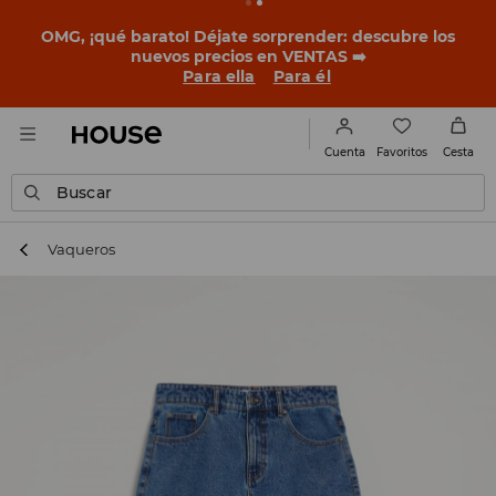
BACK TO SCHOOL
📒
Las mejores historias empiezan
antes del primer timbre. Empieza el curso con un look
nuevo!
Para ella
Para él
Favoritos
Cuenta
Cesta
Buscar
Vaqueros