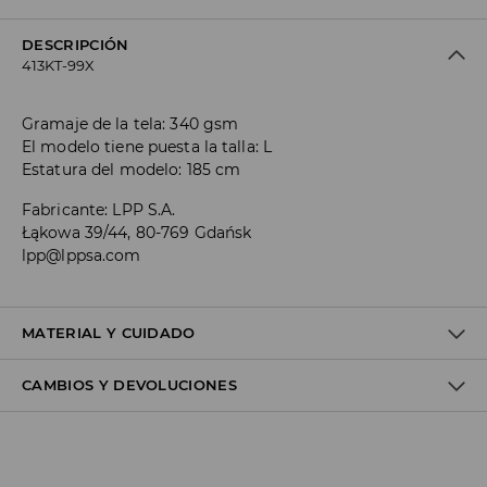
DESCRIPCIÓN
413KT-99X
Gramaje de la tela: 340 gsm
El modelo tiene puesta la talla: L
Estatura del modelo: 185 cm
Fabricante
:
LPP S.A.
Łąkowa 39/44, 80-769 Gdańsk
lpp@lppsa.com
MATERIAL Y CUIDADO
CAMBIOS Y DEVOLUCIONES
60% ALGODÓN, 40% POLIÉSTER
Política de envío