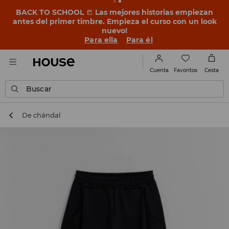
BACK TO SCHOOL
📒
Las mejores historias empiezan
antes del primer timbre. Empieza el curso con un look
nuevo!
Para ella
Para él
Favoritos
Cuenta
Cesta
Buscar
De chándal