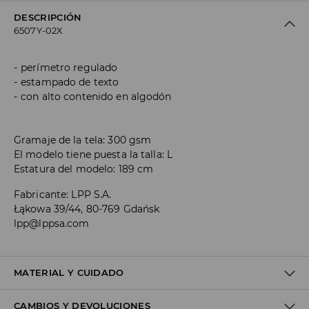
DESCRIPCIÓN
6507Y-02X
perímetro regulado
estampado de texto
con alto contenido en algodón
Gramaje de la tela: 300 gsm
El modelo tiene puesta la talla: L
Estatura del modelo: 189 cm
Fabricante
:
LPP S.A.
Łąkowa 39/44, 80-769 Gdańsk
lpp@lppsa.com
MATERIAL Y CUIDADO
CAMBIOS Y DEVOLUCIONES
Material I
:
60% COTTON, 40% POLYESTER