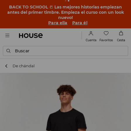
BACK TO SCHOOL
📒
Las mejores historias empiezan
antes del primer timbre. Empieza el curso con un look
nuevo!
Para ella
Para él
Favoritos
Cuenta
Cesta
Buscar
De chándal