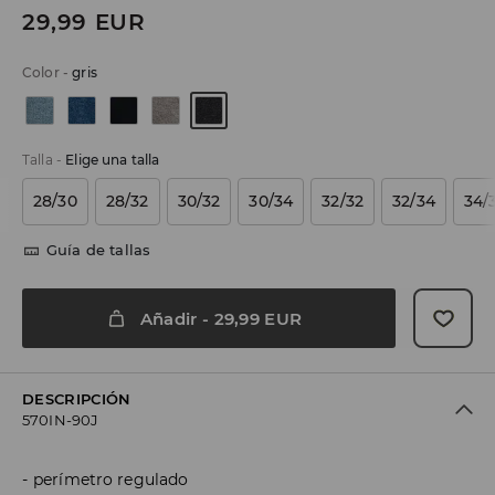
29,99
EUR
Color
-
gris
Talla
-
Elige una talla
28/30
28/32
30/32
30/34
32/32
32/34
34/
Guía de tallas
Añadir
-
29,99
EUR
DESCRIPCIÓN
570IN-90J
perímetro regulado