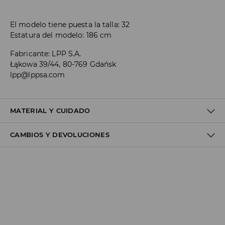
El modelo tiene puesta la talla: 32
Estatura del modelo: 186 cm
Fabricante
:
LPP S.A.
Łąkowa 39/44, 80-769 Gdańsk
lpp@lppsa.com
MATERIAL Y CUIDADO
CAMBIOS Y DEVOLUCIONES
1º TELA
:
66% ALGODÓN, 26% POLIÉSTER, 7% VISCOSA, 1%
ELASTANO
Política de envío
NO USAR BLANQUEADOR
Envío gratuito desde 40 EUR | Devoluciones gratuitas
PLANCHAR AL TEMPERATURA MÁX. DE 110° C SIN VAPOR
No podemos enviar pedidos a las Islas Canarias, Ceuta o
NO LAVAR EN SECO
Melilla.
LAVADO EN LA MÁQUINA A TEMPERATURA MÁX.DE 30° C -