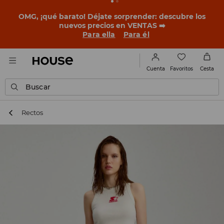
BACK TO SCHOOL
📒
Las mejores historias empiezan
antes del primer timbre. Empieza el curso con un look
nuevo!
Para ella
Para él
Favoritos
Cuenta
Cesta
Buscar
Rectos