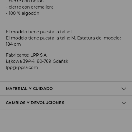
cierre con botón
cierre con cremallera
100 % algodón
El modelo tiene puesta la talla: L
El modelo tiene puesta la talla: M. Estatura del modelo:
184 cm
Fabricante
:
LPP S.A.
Łąkowa 39/44, 80-769 Gdańsk
lpp@lppsa.com
MATERIAL Y CUIDADO
CAMBIOS Y DEVOLUCIONES
1º TELA
:
100% ALGODÓN
NO USAR BLANQUEADOR
Política de envío
NO LAVAR EN SECO