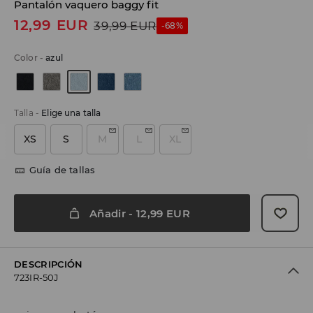
Pantalón vaquero baggy fit
12,99
EUR
39,99
EUR
-68%
Color
-
azul
Talla
-
Elige una talla
XS
S
M
L
XL
Guía de tallas
Añadir
-
12,99
EUR
DESCRIPCIÓN
723IR-50J