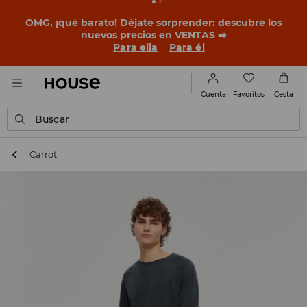
OMG, ¡qué barato! Déjate sorprender: descubre los
nuevos precios en VENTAS ➡️
Para ella
Para él
Favoritos
Cuenta
Cesta
Buscar
Carrot