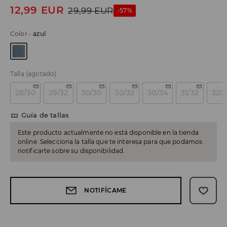
12,99
EUR
29,99
EUR
-57%
Color
-
azul
Talla
(agotado)
28/30
29/32
30/30
30/32
30/34
31/32
32/
Guía de tallas
Este producto actualmente no está disponible en la tienda
online. Selecciona la talla que te interesa para que podamos
notificarte sobre su disponibilidad.
NOTIFÍCAME