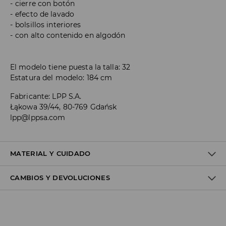
cierre con botón
efecto de lavado
bolsillos interiores
con alto contenido en algodón
El modelo tiene puesta la talla: 32
Estatura del modelo: 184 cm
Fabricante
:
LPP S.A.
Łąkowa 39/44, 80-769 Gdańsk
lpp@lppsa.com
MATERIAL Y CUIDADO
CAMBIOS Y DEVOLUCIONES
1º TELA
:
99% ALGODÓN, 1% ELASTANO
Política de envío