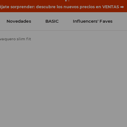
rias empiezan antes del primer timbre. Empieza el curso co
Novedades
BASIC
Influencers' Faves
vaquero slim fit