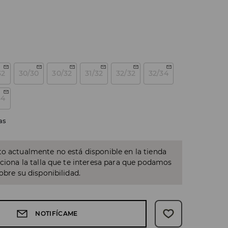
32
30/30
30/32
31/32
32/32
32/34
34
as
o actualmente no está disponible en la tienda
cciona la talla que te interesa para que podamos
sobre su disponibilidad.
NOTIFÍCAME