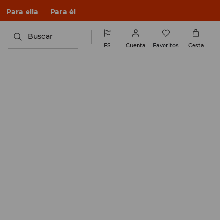
n un look nuevo!
Para ella
Para él
Buscar
ES
Cuenta
Favoritos
Cesta