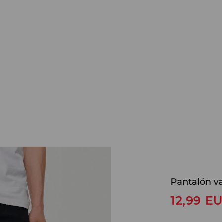
Pantalón va
12,99
E