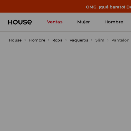
BACK TO SCHOOL
📒
Las mejores histo
Ventas
Mujer
Hombre
House
Hombre
Ropa
Vaqueros
Slim
Pantalón 