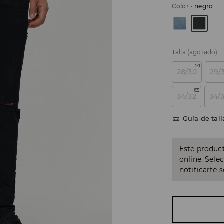
Color
-
negro
Talla
(agotado)
28/30
29/
34/32
34/
Guía de tall
Este product
online. Sele
notificarte 