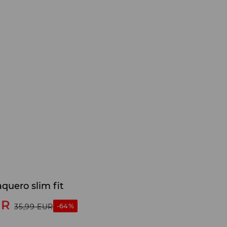
quero slim fit
UR
-64%
35,99
EUR