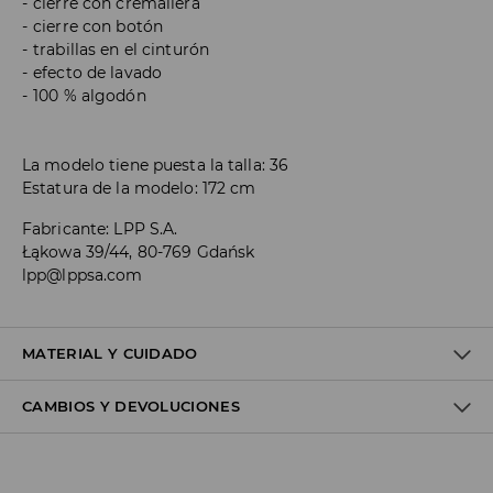
cierre con cremallera
cierre con botón
trabillas en el cinturón
efecto de lavado
100 % algodón
La modelo tiene puesta la talla: 36
Estatura de la modelo: 172 cm
Fabricante
:
LPP S.A.
Łąkowa 39/44, 80-769 Gdańsk
lpp@lppsa.com
MATERIAL Y CUIDADO
CAMBIOS Y DEVOLUCIONES
Material I
:
100% COTTON
MACHINE WASH AT MAX.TEMP. 30° C - NORMAL PROCESS
Política de envío