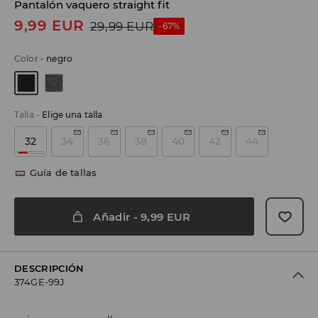
Pantalón vaquero straight fit
9,99
EUR
29,99
EUR
-67%
Color
-
negro
Talla
-
Elige una talla
32
34
36
38
40
42
44
Guía de tallas
Añadir
-
9,99
EUR
DESCRIPCIÓN
374GE-99J