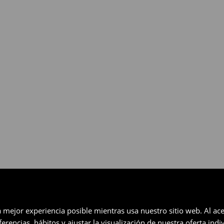
gratuita en un plazo de 30 días
eccionados (no se aplica a los
a mejor experiencia posible mientras usa nuestro sitio web. Al ace
rencias, hábitos y ajustar la visualización de nuestra oferta ind