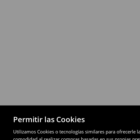
Política de devoluciones
Puedes devolver los productos de manera 
a través de los métodos de devolución sel
pagos aplazados).
⟶
Política de devoluciones detallada
Permitir las Cookies
Utilizamos Cookies o tecnologías similares para ofrecerle l
comodidad al realizar compras basadas en sus propias prefe