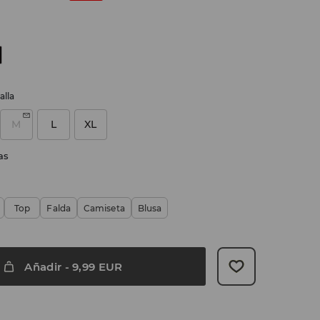
alla
M
L
XL
as
Top
Falda
Camiseta
Blusa
Añadir
-
9,99
EUR