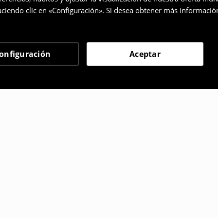
ciendo clic en «Configuración». Si desea obtener más informació
onfiguración
Aceptar
 eligieron