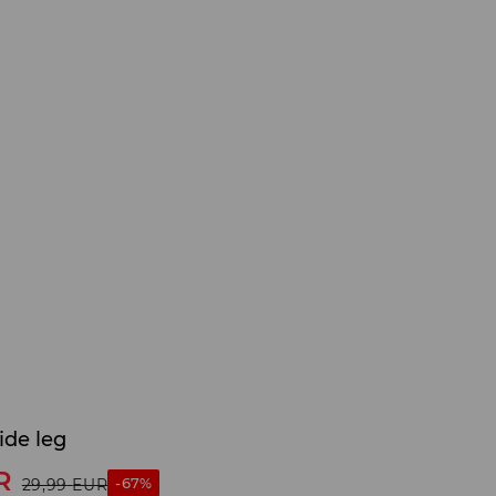
ide leg
R
-67%
29,99
EUR