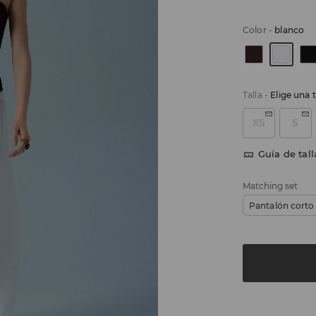
Color
-
blanco
Talla
-
Elige una t
XS
S
Guía de tall
Matching set
Pantalón corto