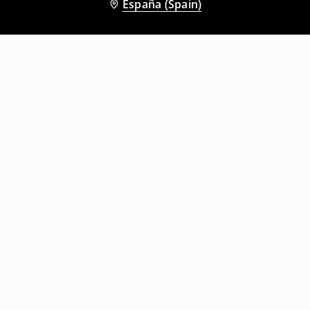
España (Spain)
Otros clientes también eligieron
Pantalón de campana
Top con cuello elevado
9
,
99
EUR
27,99
EUR
7
,
99
EUR
17,99
EUR