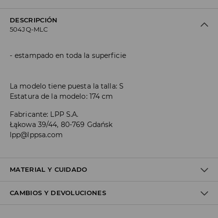
DESCRIPCIÓN
504JQ-MLC
estampado en toda la superficie
La modelo tiene puesta la talla: S
Estatura de la modelo: 174 cm
Fabricante
:
LPP S.A.
Łąkowa 39/44, 80-769 Gdańsk
lpp@lppsa.com
MATERIAL Y CUIDADO
CAMBIOS Y DEVOLUCIONES
1º TELA
:
95% POLIÉSTER, 5% ELASTANO
LAVAR CON COLORES SIMILARES