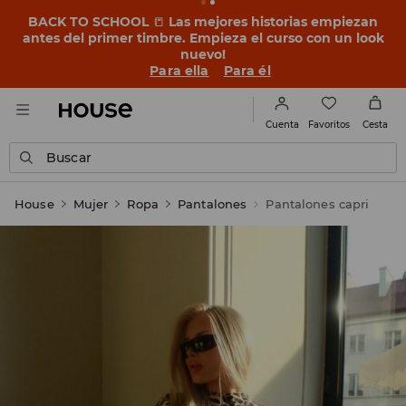
BACK TO SCHOOL
📒
Las mejores historias empiezan
antes del primer timbre. Empieza el curso con un look
nuevo!
Para ella
Para él
Favoritos
Cuenta
Cesta
Buscar
House
Mujer
Ropa
Pantalones
Pantalones capri