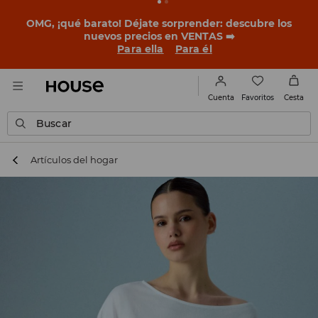
BACK TO SCHOOL
📒
Las mejores historias empiezan
antes del primer timbre. Empieza el curso con un look
nuevo!
Para ella
Para él
Favoritos
Cuenta
Cesta
Buscar
Artículos del hogar