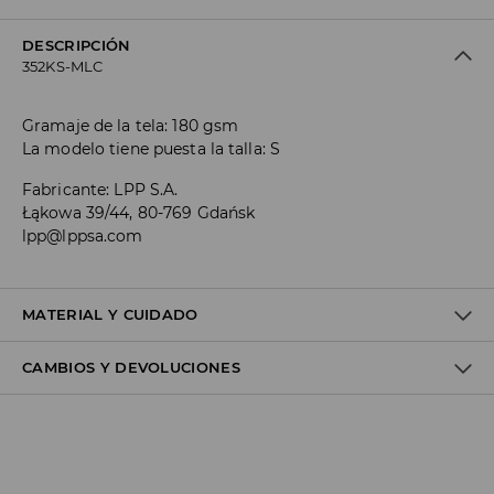
DESCRIPCIÓN
352KS-MLC
Gramaje de la tela: 180 gsm
La modelo tiene puesta la talla: S
Fabricante
:
LPP S.A.
Łąkowa 39/44, 80-769 Gdańsk
lpp@lppsa.com
MATERIAL Y CUIDADO
CAMBIOS Y DEVOLUCIONES
Material I
:
100% COTTON
MACHINE WASH AT MAX.TEMP. 30° C - NORMAL PROCESS
Política de envío
DO NOT BLEACH
Envío gratuito desde 40 EUR | Devoluciones gratuitas