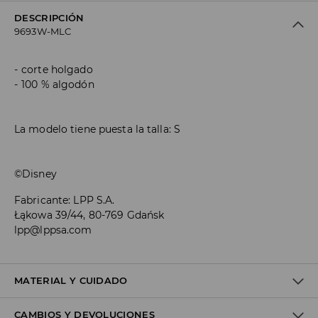
DESCRIPCIÓN
9693W-MLC
corte holgado
100 % algodón
La modelo tiene puesta la talla: S
©Disney
Fabricante
:
LPP S.A.
Łąkowa 39/44, 80-769 Gdańsk
lpp@lppsa.com
MATERIAL Y CUIDADO
CAMBIOS Y DEVOLUCIONES
Material I
:
100% COTTON