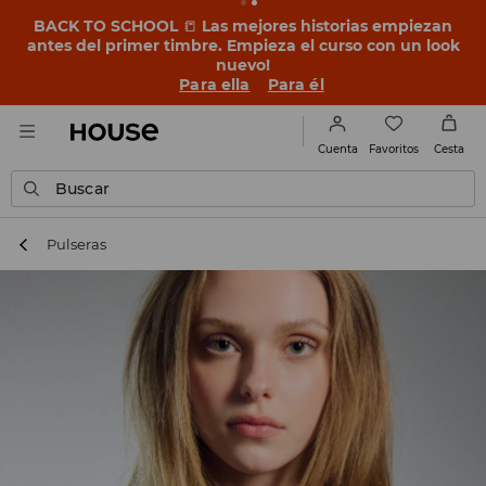
BACK TO SCHOOL
📒
Las mejores historias empiezan
antes del primer timbre. Empieza el curso con un look
nuevo!
Para ella
Para él
Favoritos
Cuenta
Cesta
Buscar
Pulseras