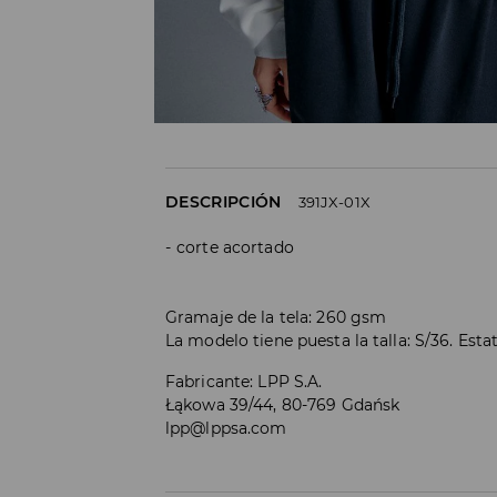
DESCRIPCIÓN
391JX-01X
corte acortado
Gramaje de la tela: 260 gsm
La modelo tiene puesta la talla: S/36. Est
Fabricante
:
LPP S.A.
Łąkowa 39/44, 80-769 Gdańsk
lpp@lppsa.com