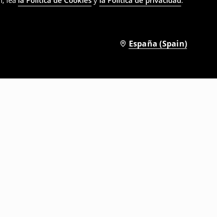
n, lea
la Política de Cookies
y
la Política de privacidad
.
España (Spain)