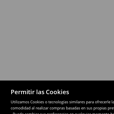
Política de devoluciones
Puedes devolver los productos de manera 
a través de los métodos de devolución sel
pagos aplazados).
⟶
Política de devoluciones detallada
Permitir las Cookies
Utilizamos Cookies o tecnologías similares para ofrecerle l
comodidad al realizar compras basadas en sus propias prefe