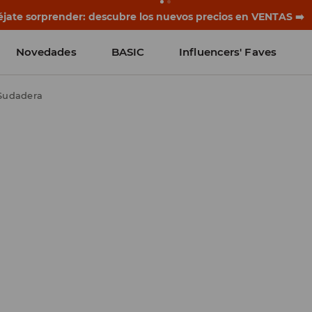
jate sorprender: descubre los nuevos precios en VENTAS ➡️
Novedades
BASIC
Influencers' Faves
Sudadera