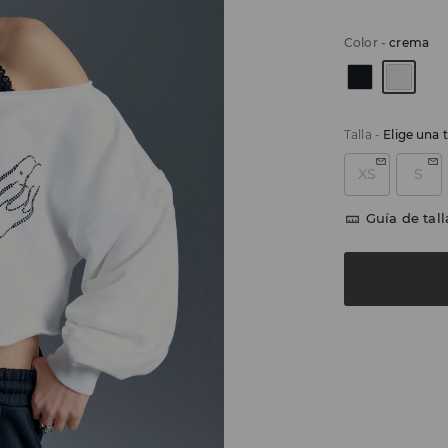
Color
-
crema
Talla
-
Elige una t
XS
S
Guía de tall