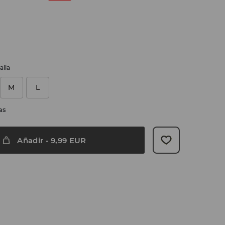
alla
M
L
as
Añadir
-
9,99
EUR