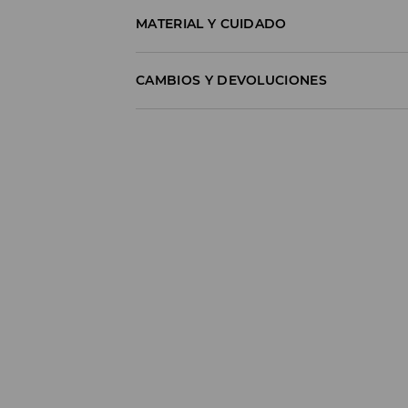
MATERIAL Y CUIDADO
60% ALGODÓN, 40% POLIÉSTER
CAMBIOS Y DEVOLUCIONES
Política de envío
Envío gratuito desde 40 EUR | Devoluci
No podemos enviar pedidos a las Islas Cana
GLS ParcelShop (4-7 días laborables):
Hasta 40 EUR -
4.49 EUR
Desde 40 EUR -
Gratuito
Empresa de transporte (4-7 días laborable
Hasta 40 EUR -
4.99 EUR
Desde 40 EUR -
Gratuito
⟶
Más información