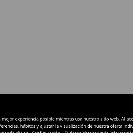
gratuita en un plazo de 30 días
eccionados (no se aplica a los
a mejor experiencia posible mientras usa nuestro sitio web. Al ace
rencias, hábitos y ajustar la visualización de nuestra oferta ind