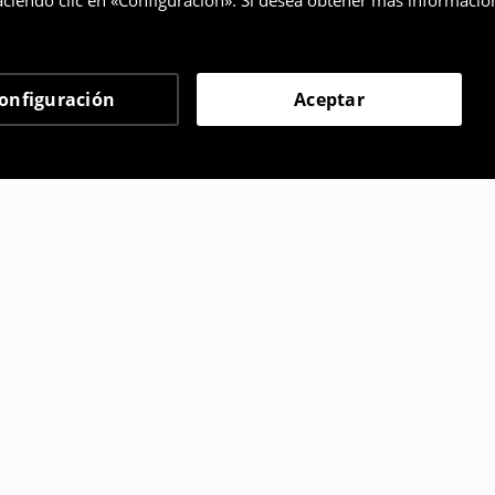
ciendo clic en «Configuración». Si desea obtener más informació
onfiguración
Aceptar
 eligieron