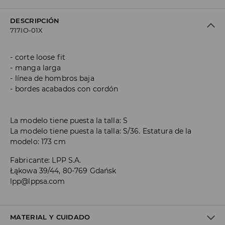
DESCRIPCIÓN
717IO-01X
corte loose fit
manga larga
línea de hombros baja
bordes acabados con cordón
La modelo tiene puesta la talla: S
La modelo tiene puesta la talla: S/36. Estatura de la
modelo: 173 cm
Fabricante
:
LPP S.A.
Łąkowa 39/44, 80-769 Gdańsk
lpp@lppsa.com
MATERIAL Y CUIDADO