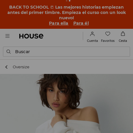
BACK TO SCHOOL
📒
Las mejores historias empiezan
antes del primer timbre. Empieza el curso con un look
nuevo!
Para ella
Para él
Favoritos
Cuenta
Cesta
Buscar
Oversize