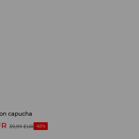
on capucha
UR
-63%
39,99
EUR