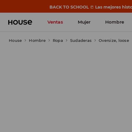
BACK TO SCHOOL
📒
Las mejores histo
Ventas
Mujer
Hombre
House
Hombre
Ropa
Sudaderas
Oversize, loose