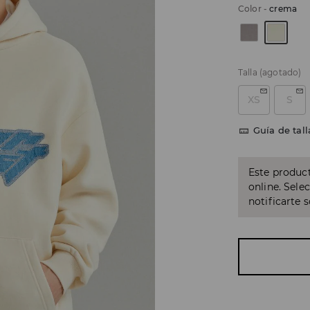
Color
-
crema
Talla
(agotado)
XS
S
Guía de tall
Este product
online. Sele
notificarte 