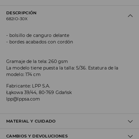
DESCRIPCIÓN
682IO-30X
bolsillo de canguro delante
bordes acabados con cordón
Gramaje de la tela: 260 gsm
La modelo tiene puesta la talla: S/36. Estatura de la
modelo: 174 cm
Fabricante
:
LPP S.A.
Łąkowa 39/44, 80-769 Gdańsk
lpp@lppsa.com
MATERIAL Y CUIDADO
CAMBIOS Y DEVOLUCIONES
1º TELA
:
60% ALGODÓN, 40% POLIÉSTER