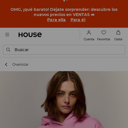
OMG, ¡qué barato! Déjate sorprender: descubre los
nuevos precios en VENTAS ➡️
Para ella
Para él
Favoritos
Cuenta
Cesta
Buscar
Oversize