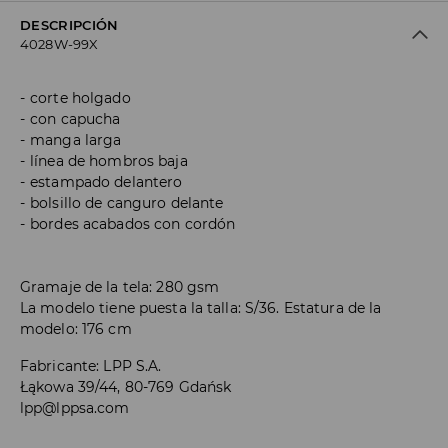
DESCRIPCIÓN
4028W-99X
corte holgado
con capucha
manga larga
línea de hombros baja
estampado delantero
bolsillo de canguro delante
bordes acabados con cordón
Gramaje de la tela: 280 gsm
La modelo tiene puesta la talla: S/36. Estatura de la
modelo: 176 cm
Fabricante
:
LPP S.A.
Łąkowa 39/44, 80-769 Gdańsk
lpp@lppsa.com