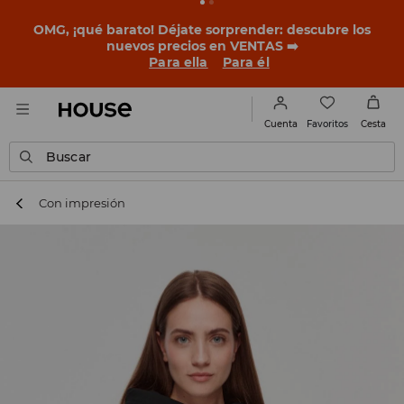
BACK TO SCHOOL
📒
Las mejores historias empiezan
antes del primer timbre. Empieza el curso con un look
nuevo!
Para ella
Para él
Favoritos
Cuenta
Cesta
Buscar
Con impresión