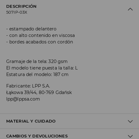
DESCRIPCIÓN
507IP-03X
estampado delantero
con alto contenido en viscosa
bordes acabados con cordón
Gramaje de la tela: 320 gsm
El modelo tiene puesta la talla: L
Estatura del modelo: 187 cm
Fabricante
:
LPP S.A.
Łąkowa 39/44, 80-769 Gdańsk
lpp@lppsa.com
MATERIAL Y CUIDADO
CAMBIOS Y DEVOLUCIONES
1º TELA
:
60% ALGODÓN, 40% POLIÉSTER