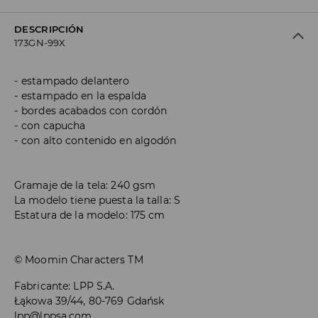
DESCRIPCIÓN
173GN-99X
estampado delantero
estampado en la espalda
bordes acabados con cordón
con capucha
con alto contenido en algodón
Gramaje de la tela: 240 gsm
La modelo tiene puesta la talla: S
Estatura de la modelo: 175 cm
© Moomin Characters TM
Fabricante
:
LPP S.A.
Łąkowa 39/44, 80-769 Gdańsk
lpp@lppsa.com