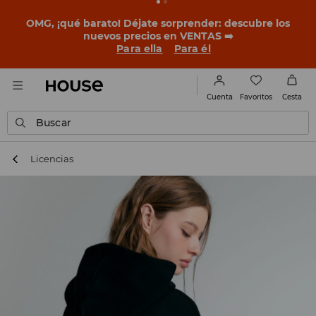
OMG, ¡qué barato! Déjate sorprender: descubre los
nuevos precios en VENTAS ➡️
Para ella
Para él
Favoritos
Cuenta
Cesta
Buscar
Licencias