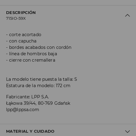
DESCRIPCIÓN
715IO-59X
corte acortado
con capucha
bordes acabados con cordón
línea de hombros baja
cierre con cremallera
La modelo tiene puesta la talla: S
Estatura de la modelo: 172 cm
Fabricante
:
LPP S.A.
Łąkowa 39/44, 80-769 Gdańsk
lpp@lppsa.com
MATERIAL Y CUIDADO