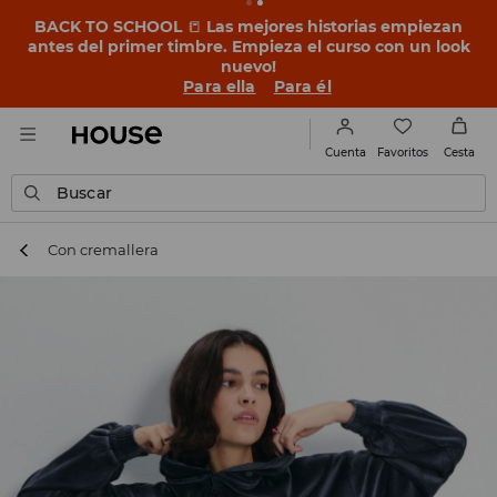
BACK TO SCHOOL
📒
Las mejores historias empiezan
antes del primer timbre. Empieza el curso con un look
nuevo!
Para ella
Para él
Favoritos
Cuenta
Cesta
Buscar
Con cremallera