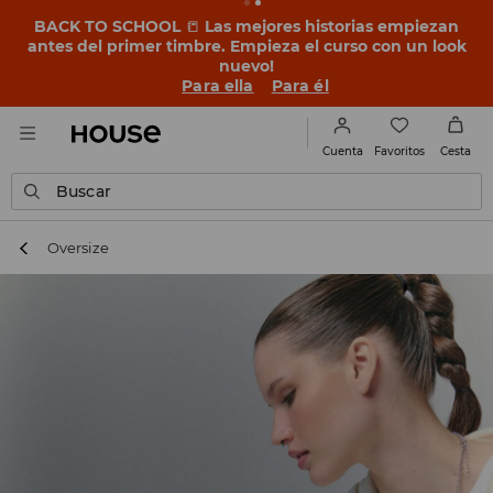
BACK TO SCHOOL
📒
Las mejores historias empiezan
antes del primer timbre. Empieza el curso con un look
nuevo!
Para ella
Para él
Favoritos
Cuenta
Cesta
Buscar
Oversize