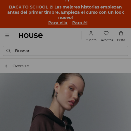
BACK TO SCHOOL
📒
Las mejores historias empiezan
antes del primer timbre. Empieza el curso con un look
nuevo!
Para ella
Para él
Favoritos
Cuenta
Cesta
Buscar
Oversize