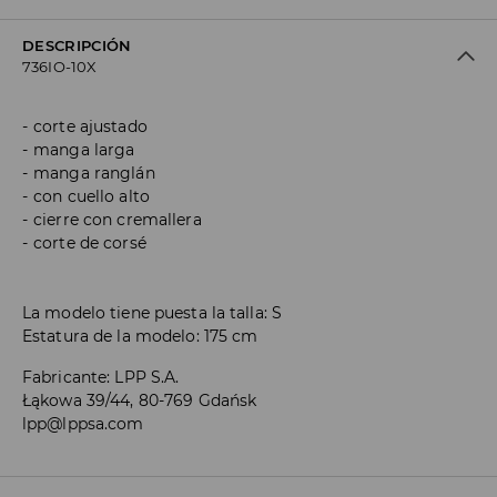
DESCRIPCIÓN
736IO-10X
corte ajustado
manga larga
manga ranglán
con cuello alto
cierre con cremallera
corte de corsé
La modelo tiene puesta la talla: S
Estatura de la modelo: 175 cm
Fabricante
:
LPP S.A.
Łąkowa 39/44, 80-769 Gdańsk
lpp@lppsa.com