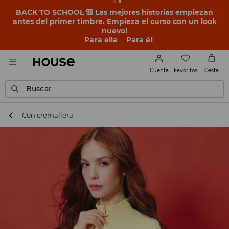
BACK TO SCHOOL 🎒 Las mejores historias empiezan
antes del primer timbre. Empieza el curso con un look
nuevo!
Para ella
Para él
Favoritos
Cuenta
Cesta
Buscar
Con cremallera