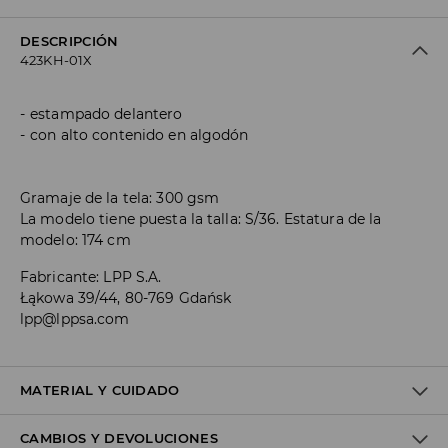
DESCRIPCIÓN
423KH-01X
estampado delantero
con alto contenido en algodón
Gramaje de la tela: 300 gsm
La modelo tiene puesta la talla: S/36. Estatura de la
modelo: 174 cm
Fabricante
:
LPP S.A.
Łąkowa 39/44, 80-769 Gdańsk
lpp@lppsa.com
MATERIAL Y CUIDADO
CAMBIOS Y DEVOLUCIONES
1º TELA
:
60% ALGODÓN, 40% POLIÉSTER