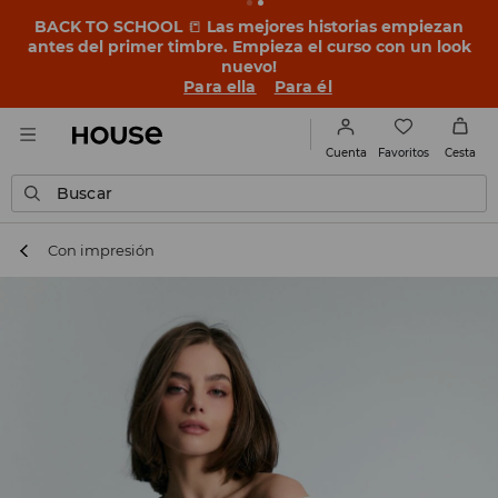
BACK TO SCHOOL
📒
Las mejores historias empiezan
antes del primer timbre. Empieza el curso con un look
nuevo!
Para ella
Para él
Favoritos
Cuenta
Cesta
Buscar
Con impresión