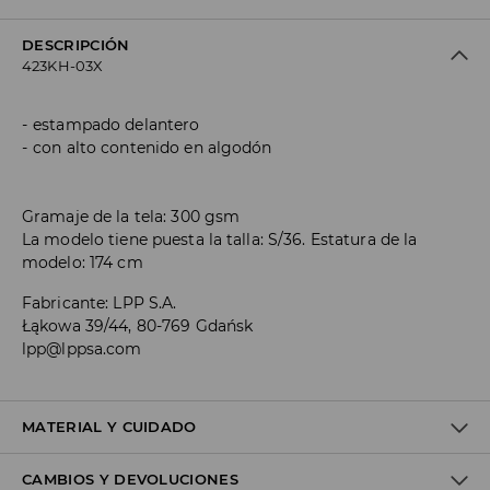
DESCRIPCIÓN
423KH-03X
estampado delantero
con alto contenido en algodón
Gramaje de la tela: 300 gsm
La modelo tiene puesta la talla: S/36. Estatura de la
modelo: 174 cm
Fabricante
:
LPP S.A.
Łąkowa 39/44, 80-769 Gdańsk
lpp@lppsa.com
MATERIAL Y CUIDADO
CAMBIOS Y DEVOLUCIONES
1º TELA
:
60% ALGODÓN, 40% POLIÉSTER