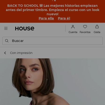
BACK TO SCHOOL 🎒 Las mejores historias empiezan
antes del primer timbre. Empieza el curso con un look
nuevo!
Para ella
Para él
Favoritos
Cuenta
Cesta
Buscar
Con impresión