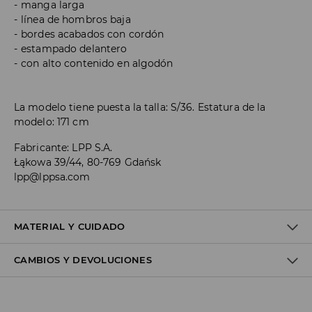
manga larga
línea de hombros baja
bordes acabados con cordón
estampado delantero
con alto contenido en algodón
La modelo tiene puesta la talla: S/36. Estatura de la
modelo: 171 cm
Fabricante
:
LPP S.A.
Łąkowa 39/44, 80-769 Gdańsk
lpp@lppsa.com
MATERIAL Y CUIDADO
CAMBIOS Y DEVOLUCIONES
1º TELA
:
60% ALGODÓN, 40% POLIÉSTER
NO PLANCHE IMPRESIONES Y APLICACIONES
Política de envío
NO USAR BLANQUEADOR