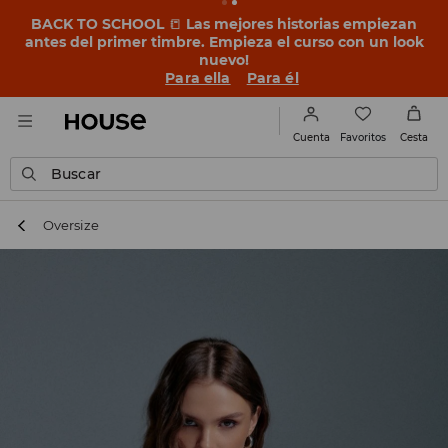
BACK TO SCHOOL
📒
Las mejores historias empiezan
antes del primer timbre. Empieza el curso con un look
nuevo!
Para ella
Para él
Favoritos
Cuenta
Cesta
Buscar
Oversize