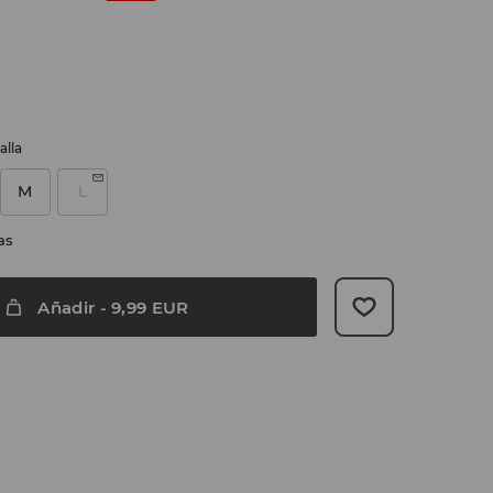
alla
M
L
as
Añadir
-
9,99
EUR