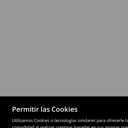
Política de devoluciones
Puedes devolver los productos de manera 
a través de los métodos de devolución sel
pagos aplazados).
⟶
Política de devoluciones detallada
Permitir las Cookies
Utilizamos Cookies o tecnologías similares para ofrecerle l
comodidad al realizar compras basadas en sus propias prefe