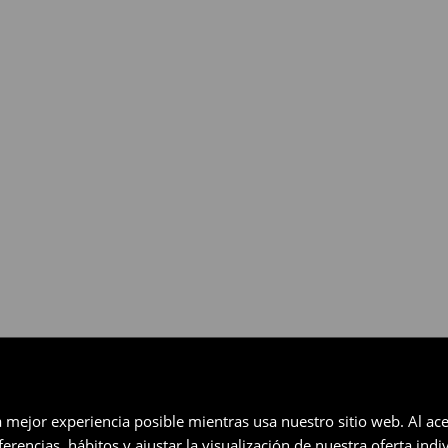
gratuita en un plazo de 30 días
eccionados (no se aplica a los
a mejor experiencia posible mientras usa nuestro sitio web. Al ace
rencias, hábitos y ajustar la visualización de nuestra oferta ind