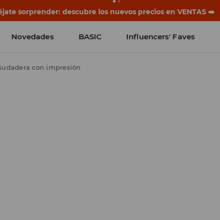
jate sorprender: descubre los nuevos precios en VENTAS ➡️
Novedades
BASIC
Influencers' Faves
Sudadera con impresión