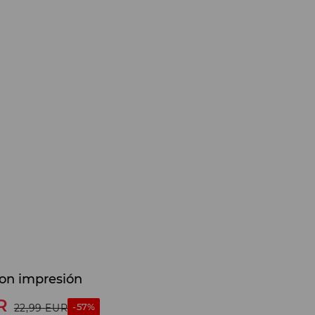
on impresión
R
-57%
22,99
EUR