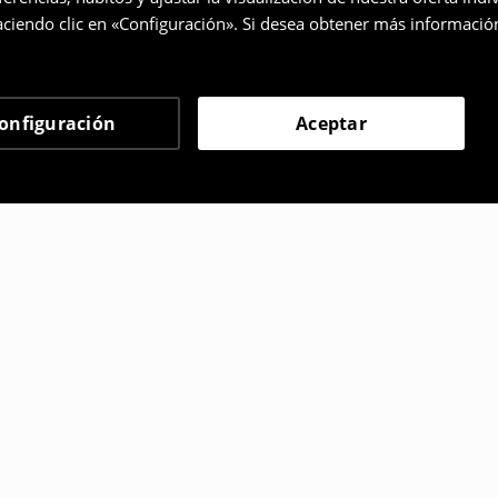
ciendo clic en «Configuración». Si desea obtener más informació
onfiguración
Aceptar
 eligieron