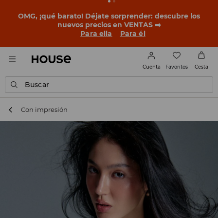
BACK TO SCHOOL
📒
Las mejores historias empiezan
antes del primer timbre. Empieza el curso con un look
nuevo!
Para ella
Para él
Favoritos
Cuenta
Cesta
Buscar
Con impresión