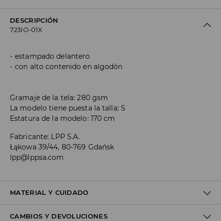
DESCRIPCIÓN
723IO-01X
estampado delantero
con alto contenido en algodón
Gramaje de la tela: 280 gsm
La modelo tiene puesta la talla: S
Estatura de la modelo: 170 cm
Fabricante
:
LPP S.A.
Łąkowa 39/44, 80-769 Gdańsk
lpp@lppsa.com
MATERIAL Y CUIDADO
CAMBIOS Y DEVOLUCIONES
1º TELA
:
60% ALGODÓN, 40% POLIÉSTER