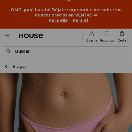
BACK TO SCHOOL
📒
Las mejores historias empiezan
antes del primer timbre. Empieza el curso con un look
nuevo!
Para ella
Para él
Favoritos
Cuenta
Cesta
Buscar
Bragas