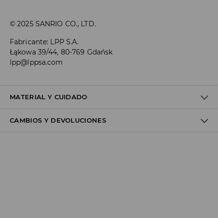
© 2025 SANRIO CO., LTD.
Fabricante
:
LPP S.A.
Łąkowa 39/44, 80-769 Gdańsk
lpp@lppsa.com
MATERIAL Y CUIDADO
CAMBIOS Y DEVOLUCIONES
95% ALGODÓN, 5% ELASTANO
Política de envío
Envío gratuito desde 40 EUR | Devoluciones gratuitas
No podemos enviar pedidos a las Islas Canarias, Ceuta o
Melilla.
GLS ParcelShop (4-7 días laborables):