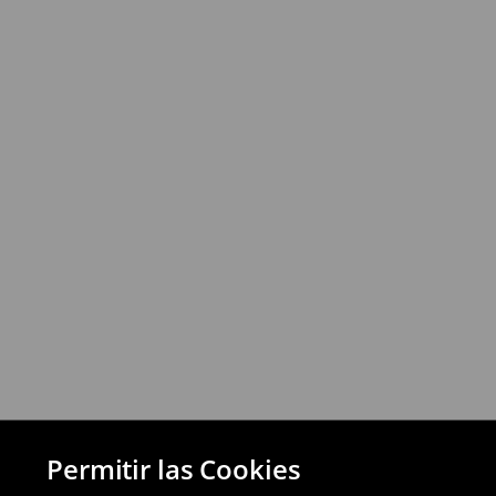
⟶
Más información
Política de devoluciones
Puedes devolver los productos de manera 
a través de los métodos de devolución sel
pagos aplazados).
⟶
Política de devoluciones detallada
Permitir las Cookies