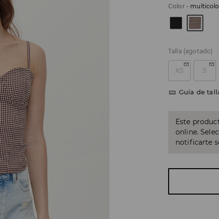
Color
-
multicolo
Talla
(agotado)
XS
S
Guía de tall
Este product
online. Sele
notificarte 