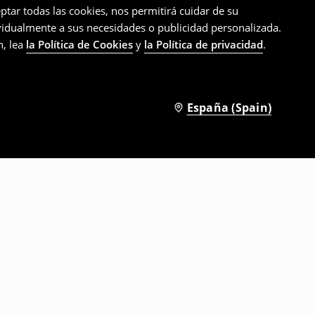
ptar todas las cookies, nos permitirá cuidar de su
ividualmente a sus necesidades o publicidad personalizada.
n, lea
la Política de Cookies
y
la Política de privacidad
.
España (Spain)