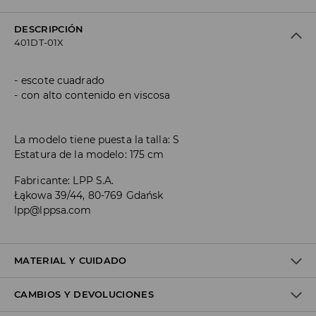
DESCRIPCIÓN
401DT-01X
escote cuadrado
con alto contenido en viscosa
La modelo tiene puesta la talla: S
Estatura de la modelo: 175 cm
Fabricante
:
LPP S.A.
Łąkowa 39/44, 80-769 Gdańsk
lpp@lppsa.com
MATERIAL Y CUIDADO
CAMBIOS Y DEVOLUCIONES
1º TELA
:
73% VISCOSA, 21% POLIAMIDA, 3% ELASTANO, 3%
POLIÉSTER