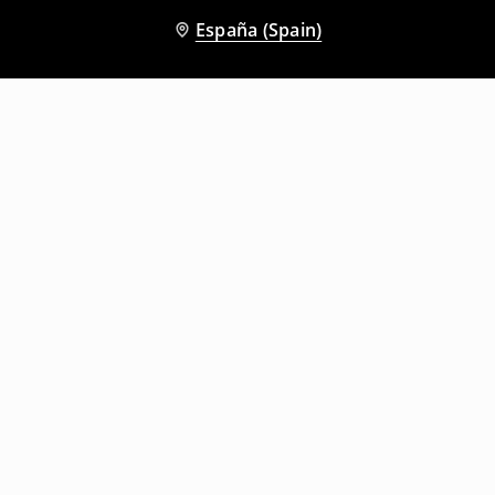
España (Spain)
Otros clientes también eligieron
Top corsé
Blusa con corte en el escote