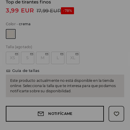
Top de tirantes finos
3,99
EUR
17,99
EUR
-78%
Color
-
crema
Talla
(agotado)
XS
S
M
L
XL
Guía de tallas
Este producto actualmente no está disponible en la tienda
online. Selecciona la talla que te interesa para que podamos
notificarte sobre su disponibilidad.
NOTIFÍCAME