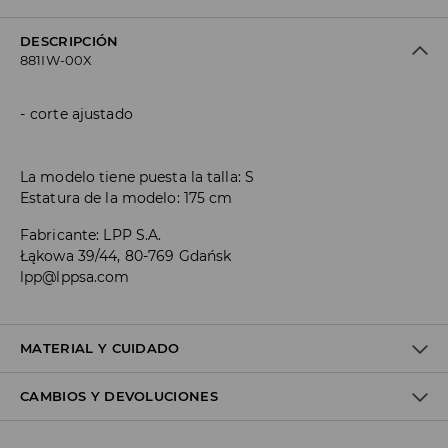
DESCRIPCIÓN
881IW-00X
corte ajustado
La modelo tiene puesta la talla: S
Estatura de la modelo: 175 cm
Fabricante
:
LPP S.A.
Łąkowa 39/44, 80-769 Gdańsk
lpp@lppsa.com
MATERIAL Y CUIDADO
CAMBIOS Y DEVOLUCIONES
1º TELA
:
92% POLIAMIDA, 8% ELASTANO
LAVAR CON COLORES SIMILARES