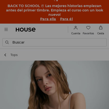
BACK TO SCHOOL
📒
Las mejores historias empiezan
antes del primer timbre. Empieza el curso con un look
nuevo!
Para ella
Para él
Favoritos
Cuenta
Cesta
Buscar
Tops