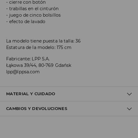
cierre con botón
trabillas en el cinturón
juego de cinco bolsillos
efecto de lavado
La modelo tiene puesta la talla: 36
Estatura de la modelo: 175 cm
Fabricante
:
LPP S.A.
Łąkowa 39/44, 80-769 Gdańsk
lpp@lppsa.com
MATERIAL Y CUIDADO
CAMBIOS Y DEVOLUCIONES
1º TELA
:
65% ALGODÓN, 28% POLIÉSTER, 5% VISCOSA, 2%
ELASTANO
Política de envío
TEMPERATURA AMBIENTE DE LAVADO A MANO