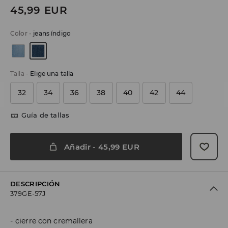
45,99
EUR
Color
-
jeans índigo
Talla
-
Elige una talla
32
34
36
38
40
42
44
Guía de tallas
Añadir
-
45,99
EUR
DESCRIPCIÓN
379GE-57J
cierre con cremallera